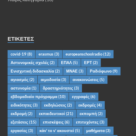
ΕΤΙΚΈΤΕΣ
covid-19
(8)
erasmus
(3)
europeanschoolradio
(12)
Αστυνομικές σχολές
(2)
ΕΠΑΛ
(5)
ΕΡΤ
(2)
Ενισχυτική διδασκαλία
(2)
ΜΝΑΕ
(3)
Ραδιόφωνο
(9)
αγιασμός
(2)
αιμοδοσία
(3)
ανακοινώσεις
(5)
αστυνομία
(1)
δραστηριότητες
(3)
εβδομαδιαίο πρόγραμμα
(10)
εγγραφές
(6)
ειδικότητες
(3)
εκδηλώσεις
(2)
εκδρομές
(4)
εκδρομή
(2)
εκπαιδευτικοί
(21)
εκπομπή
(2)
εξετάσεις
(15)
επισκέψεις
(6)
επιτυχόντες
(3)
εργασίες
(3)
κάν' το ν' ακουστεί
(5)
μαθήματα
(3)