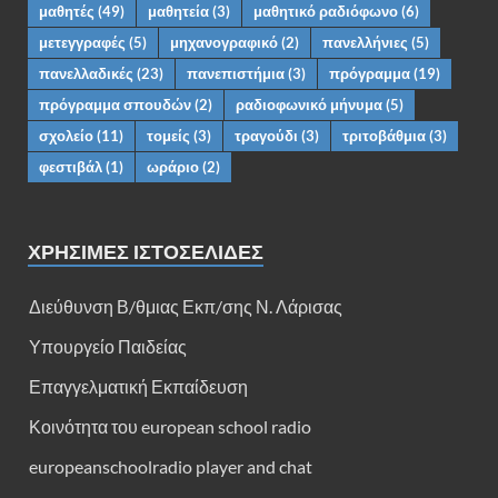
μαθητές
(49)
μαθητεία
(3)
μαθητικό ραδιόφωνο
(6)
μετεγγραφές
(5)
μηχανογραφικό
(2)
πανελλήνιες
(5)
πανελλαδικές
(23)
πανεπιστήμια
(3)
πρόγραμμα
(19)
πρόγραμμα σπουδών
(2)
ραδιοφωνικό μήνυμα
(5)
σχολείο
(11)
τομείς
(3)
τραγούδι
(3)
τριτοβάθμια
(3)
φεστιβάλ
(1)
ωράριο
(2)
ΧΡΗΣΙΜΕΣ ΙΣΤΟΣΕΛΙΔΕΣ
Διεύθυνση Β/θμιας Εκπ/σης Ν. Λάρισας
Υπουργείο Παιδείας
Επαγγελματική Εκπαίδευση
Κοινότητα του european school radio
europeanschoolradio player and chat