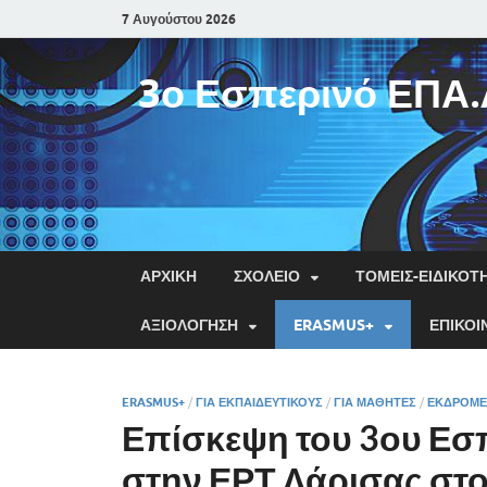
7 Αυγούστου 2026
3ο Εσπερινό ΕΠΑ.
ΑΡΧΙΚΉ
ΣΧΟΛΕΊΟ
ΤΟΜΕΊΣ-ΕΙΔΙΚΌΤ
ΑΞΙΟΛΌΓΗΣΗ
ERASMUS+
ΕΠΙΚΟΙ
ERASMUS+
/
ΓΙΑ ΕΚΠΑΙΔΕΥΤΙΚΟΎΣ
/
ΓΙΑ ΜΑΘΗΤΈΣ
/
ΕΚΔΡΟΜΈ
Επίσκεψη του 3ου Εσ
στην ΕΡΤ Λάρισας στο