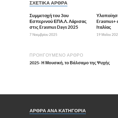
ΣΧΕΤΙΚΆ ΆΡΘΡΑ
Συμμετοχή του 3ου
Υλοποίησ
Εσπερινού ΕΠΑ.Λ. Λάρισας
Erasmus+ σ
στις Erasmus Days 2025
Ιταλίας
7 Νοεμβρίου 2025
19 Μαΐου 20
ΠΡΟΗΓΟΎΜΕΝΟ ΆΡΘΡΟ
2025- Η Μουσική, το Βάλσαμο της Ψυχής
ΑΡΘΡΑ ΑΝΑ ΚΑΤΗΓΟΡΊΑ