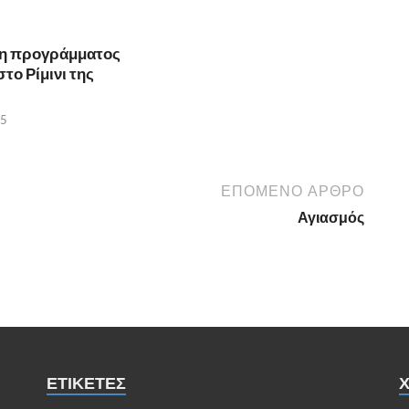
η προγράμματος
το Ρίμινι της
25
ΕΠΌΜΕΝΟ ΆΡΘΡΟ
Αγιασμός
ΕΤΙΚΈΤΕΣ
Χ