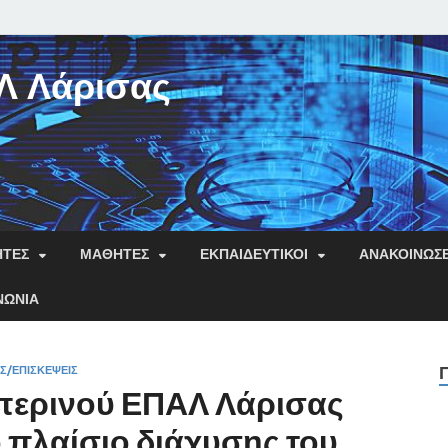
Λ Λάρισας
ΗΤΕΣ
ΜΑΘΗΤΈΣ
ΕΚΠΑΙΔΕΥΤΙΚΟΊ
ΑΝΑΚΟΙΝΏΣΕ
ΝΩΝΊΑ
Σ/ΕΠΙΣΚΈΨΕΙΣ
περινού ΕΠΑΛ Λάρισας
 πλαίσιο διάχυσης του