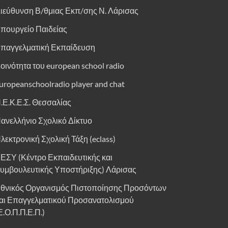
ιεύθυνση Β/θμιας Εκπ/σης Ν. Λάρισας
πουργείο Παιδείας
παγγελματική Εκπαίδευση
οινότητα του european school radio
uropeanschoolradio player and chat
.Ε.Κ.Ε.Σ. Θεσσαλίας
ανελλήνιο Σχολικό Δίκτυο
λεκτρονική Σχολική Τάξη (eclass)
ΕΣΥ (Κέντρο Εκπαιδευτικής και
υμβουλευτικής Υποστήριξης) Λάρισας
θνικός Οργανισμός Πιστοποίησης Προσόντων
αι Επαγγελματικού Προσανατολισμού
Ε.Ο.Π.Π.Ε.Π.)