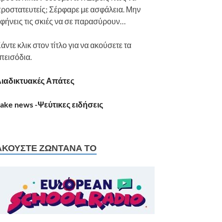
ροστατευτείς; Σέρφαρε με ασφάλεια. Μην
φήνεις τις σκιές να σε παρασύρουν…
άντε κλικ στον τίτλο για να ακούσετε τα
πεισόδια.
ιαδικτυακές Απάτες
ake news -Ψεύτικες ειδήσεις
ΑΚΟΎΣΤΕ ΖΩΝΤΑΝΆ ΤΟ