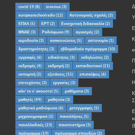
Δ
covid-19
(8)
erasmus
(3)
europeanschoolradio
(12)
Αστυνομικές σχολές
(2)
Υ
ΕΠΑΛ
(5)
ΕΡΤ
(2)
Ενισχυτική διδασκαλία
(2)
Ε
ΜΝΑΕ
(3)
Ραδιόφωνο
(9)
αγιασμός
(2)
Κ
αιμοδοσία
(3)
ανακοινώσεις
(5)
αστυνομία
(1)
δραστηριότητες
(3)
εβδομαδιαίο πρόγραμμα
(10)
e
εγγραφές
(6)
ειδικότητες
(3)
εκδηλώσεις
(2)
Π
εκδρομές
(4)
εκδρομή
(2)
εκπαιδευτικοί
(21)
Π
εκπομπή
(2)
εξετάσεις
(15)
επισκέψεις
(6)
Η
επιτυχόντες
(3)
εργασίες
(3)
κάν' το ν' ακουστεί
(5)
μαθήματα
(3)
Κ
μαθητές
(49)
μαθητεία
(3)
Σ
μαθητικό ραδιόφωνο
(6)
μετεγγραφές
(5)
Ε
μηχανογραφικό
(2)
πανελλήνιες
(5)
κ
πανελλαδικές
(23)
πανεπιστήμια
(3)
(
πρόγραμμα
(19)
πρόγραμμα σπουδών
(2)