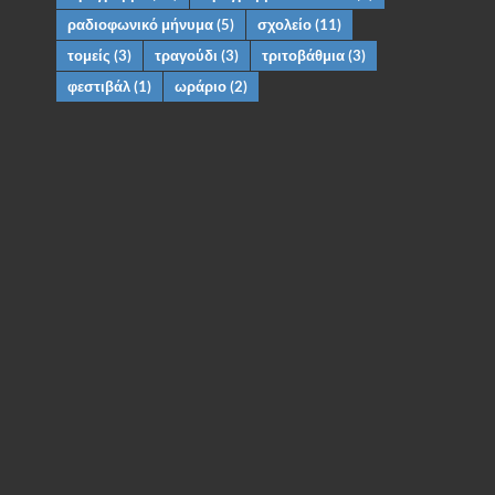
ραδιοφωνικό μήνυμα
(5)
σχολείο
(11)
τομείς
(3)
τραγούδι
(3)
τριτοβάθμια
(3)
φεστιβάλ
(1)
ωράριο
(2)