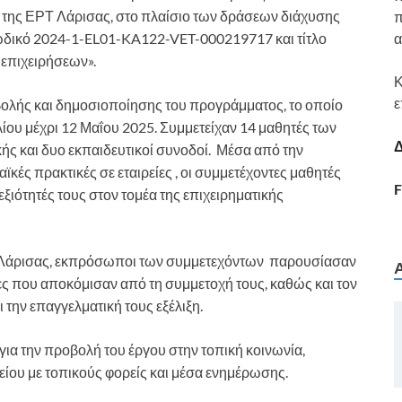
 της ΕΡΤ Λάρισας, στο πλαίσιο των δράσεων διάχυσης
π
δικό 2024-1-EL01-KA122-VET-000219717 και τίτλο
α
 επιχειρήσεων».
Κ
ε
οβολής και δημοσιοποίησης του προγράμματος, το οποίο
λίου μέχρι 12 Μαΐου 2025. Συμμετείχαν 14 μαθητές των
Δ
ής και δυο εκπαιδευτικοί συνοδοί. Μέσα από την
κές πρακτικές σε εταιρείες , οι συμμετέχοντες μαθητές
F
δεξιότητές τους στον τομέα της επιχειρηματικής
Τ Λάρισας, εκπρόσωποι των συμμετεχόντων παρουσίασαν
ίες που αποκόμισαν από τη συμμετοχή τους, καθώς και τον
 την επαγγελματική τους εξέλιξη.
για την προβολή του έργου στην τοπική κοινωνία,
ίου με τοπικούς φορείς και μέσα ενημέρωσης.