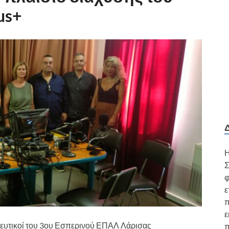
us+
Η
Σ
φ
ε
π
ε
ιδευτικοί του 3ου Εσπερινού ΕΠΑΛ Λάρισας
π