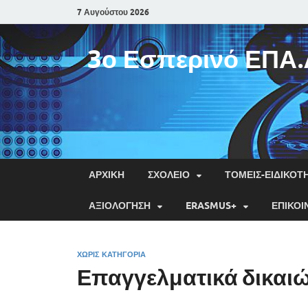
7 Αυγούστου 2026
3ο Εσπερινό ΕΠΑ.
ΑΡΧΙΚΉ
ΣΧΟΛΕΊΟ
ΤΟΜΕΊΣ-ΕΙΔΙΚΌΤ
ΑΞΙΟΛΌΓΗΣΗ
ERASMUS+
ΕΠΙΚΟΙ
ΧΩΡΊΣ ΚΑΤΗΓΟΡΊΑ
Επαγγελματικά δικαι