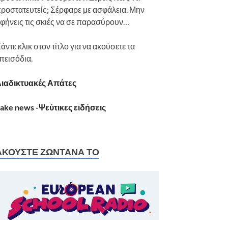
ροστατευτείς; Σέρφαρε με ασφάλεια. Μην
φήνεις τις σκιές να σε παρασύρουν…
άντε κλικ στον τίτλο για να ακούσετε τα
πεισόδια.
ιαδικτυακές Απάτες
ake news -Ψεύτικες ειδήσεις
ΑΚΟΎΣΤΕ ΖΩΝΤΑΝΆ ΤΟ