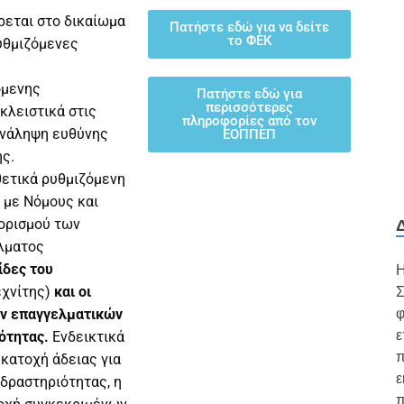
εται στο δικαίωμα
Πατήστε εδώ για να δείτε
το ΦΕΚ
υθμιζόμενες
όμενης
Πατήστε εδώ για
περισσότερες
κλειστικά στις
πληροφορίες από τον
ανάληψη ευθύνης
ΕΟΠΠΕΠ
ής.
θετικά ρυθμιζόμενη
 με Νόμους και
θορισμού των
λματος
ίδες του
Η
Σ
εχνίτης)
και οι
φ
ών επαγγελματικών
ε
ότητας.
Ενδεικτικά
π
κατοχή άδειας για
ε
δραστηριότητας, η
π