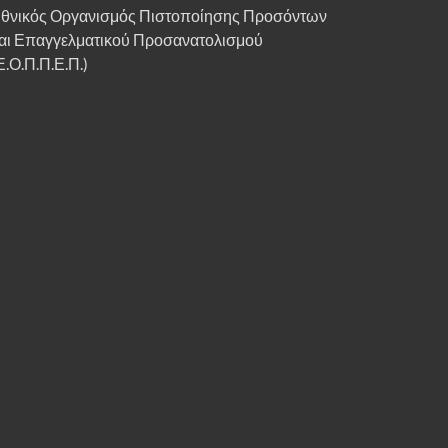
θνικός Οργανισμός Πιστοποίησης Προσόντων
αι Επαγγελματικού Προσανατολισμού
Ε.Ο.Π.Π.Ε.Π.)