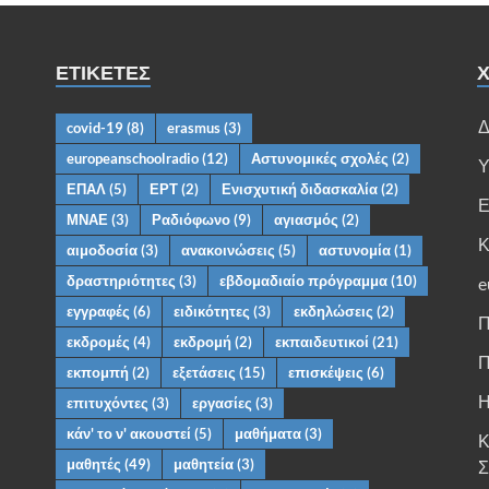
ΕΤΙΚΈΤΕΣ
Χ
Δ
covid-19
(8)
erasmus
(3)
europeanschoolradio
(12)
Αστυνομικές σχολές
(2)
Υ
ΕΠΑΛ
(5)
ΕΡΤ
(2)
Ενισχυτική διδασκαλία
(2)
Ε
ΜΝΑΕ
(3)
Ραδιόφωνο
(9)
αγιασμός
(2)
Κ
αιμοδοσία
(3)
ανακοινώσεις
(5)
αστυνομία
(1)
δραστηριότητες
(3)
εβδομαδιαίο πρόγραμμα
(10)
e
εγγραφές
(6)
ειδικότητες
(3)
εκδηλώσεις
(2)
Π
εκδρομές
(4)
εκδρομή
(2)
εκπαιδευτικοί
(21)
Π
εκπομπή
(2)
εξετάσεις
(15)
επισκέψεις
(6)
Η
επιτυχόντες
(3)
εργασίες
(3)
κάν' το ν' ακουστεί
(5)
μαθήματα
(3)
Κ
μαθητές
(49)
μαθητεία
(3)
Σ