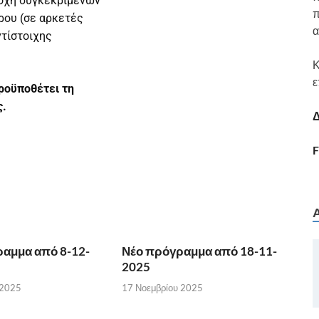
τοχή συγκεκριμένων
π
ρου (σε αρκετές
α
ντίστοιχης
Κ
ε
ροϋποθέτει τη
ς.
Δ
F
αμμα από 8-12-
Νέο πρόγραμμα από 18-11-
2025
 2025
17 Νοεμβρίου 2025