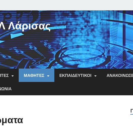
Λ Λάρισας
ΗΤΕΣ
ΜΑΘΗΤΈΣ
ΕΚΠΑΙΔΕΥΤΙΚΟΊ
ΑΝΑΚΟΙΝΏΣΕ
ΝΩΝΊΑ
ώματα