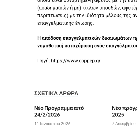
οποία είναι συναρτημένη αφενός με την κα
(ακαδημαϊκών ή μη) τίτλων σπουδών, αφετέ
περιπτώσεις) με την ιδιότητα μέλους της α
επαγγελματικής ένωσης.
Η απόδοση επαγγελματικών δικαιωμάτων π
νομοθετική κατοχύρωση ενός επαγγέλματο
Πηγή: https://www.eoppep.gr
ΣΧΕΤΙΚΆ ΆΡΘΡΑ
Νέο Πρόγραμμα από
Νέο πρόγρ
24/2/2026
2025
11 Ιανουαρίου 2026
7 Δεκεμβρίου