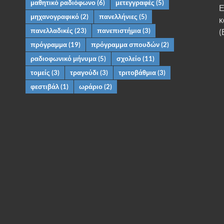
μαθητικό ραδιόφωνο
(6)
μετεγγραφές
(5)
Ε
μηχανογραφικό
(2)
πανελλήνιες
(5)
κ
πανελλαδικές
(23)
πανεπιστήμια
(3)
(
πρόγραμμα
(19)
πρόγραμμα σπουδών
(2)
ραδιοφωνικό μήνυμα
(5)
σχολείο
(11)
τομείς
(3)
τραγούδι
(3)
τριτοβάθμια
(3)
φεστιβάλ
(1)
ωράριο
(2)