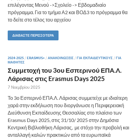
επιλέγοντας Μενού ->Σχολείο -> Εβδομαδιαίο
πρόγραμμα. Για το τμήμα Α2 και ΒΟΔ3 το πρόγραμμα θα
το δείτε στο τέλος του αρχείου
ΔΙΑΒΆΣΤΕ ΠΕΡΙΣΣΌΤΕΡΑ
2024-2025
/
ERASMUS+
/
ΑΝΑΚΟΙΝΏΣΕΙΣ
/
ΓΙΑ ΕΚΠΑΙΔΕΥΤΙΚΟΎΣ
/
ΓΙΑ
ΜΑΘΗΤΈΣ
Συμμετοχή του 3ου Εσπερινού ΕΠΑ.Λ.
Λάρισας στις Erasmus Days 2025
7 Νοεμβρίου 2025
Το 3ο Εσπερινό ΕΠΑ.Λ. Λάρισας συμμετείχε με ιδιαίτερη
χαρά στην εκδήλωση που διοργάνωσε η Περιφερειακή
Διεύθυνση Εκπαίδευσης Θεσσαλίας στο πλαίσιο των
Erasmus Days 2025, στις 31/10/ 2025 στην Δημόσια
Κεντρική Βιβλιοθήκη Λάρισας, με στόχο την προβολή και
ανταλλαγή καλών πρακτικών από τα ευρωπαϊκά