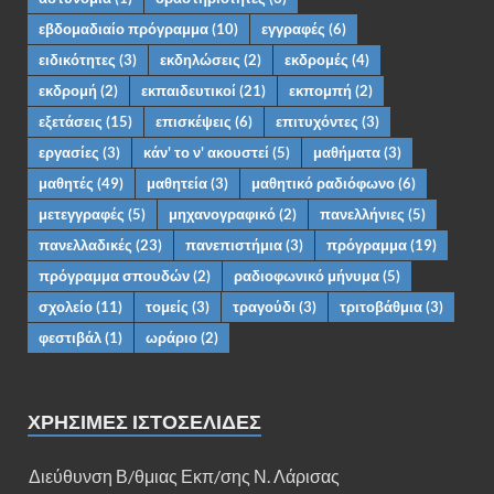
εβδομαδιαίο πρόγραμμα
(10)
εγγραφές
(6)
ειδικότητες
(3)
εκδηλώσεις
(2)
εκδρομές
(4)
εκδρομή
(2)
εκπαιδευτικοί
(21)
εκπομπή
(2)
εξετάσεις
(15)
επισκέψεις
(6)
επιτυχόντες
(3)
εργασίες
(3)
κάν' το ν' ακουστεί
(5)
μαθήματα
(3)
μαθητές
(49)
μαθητεία
(3)
μαθητικό ραδιόφωνο
(6)
μετεγγραφές
(5)
μηχανογραφικό
(2)
πανελλήνιες
(5)
πανελλαδικές
(23)
πανεπιστήμια
(3)
πρόγραμμα
(19)
πρόγραμμα σπουδών
(2)
ραδιοφωνικό μήνυμα
(5)
σχολείο
(11)
τομείς
(3)
τραγούδι
(3)
τριτοβάθμια
(3)
φεστιβάλ
(1)
ωράριο
(2)
ΧΡΗΣΙΜΕΣ ΙΣΤΟΣΕΛΙΔΕΣ
Διεύθυνση Β/θμιας Εκπ/σης Ν. Λάρισας