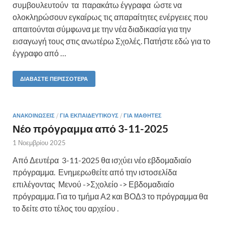
συμβουλευτούν τα παρακάτω έγγραφα ώστε να
ολοκληρώσουν εγκαίρως τις απαραίτητες ενέργειες που
απαιτούνται σύμφωνα με την νέα διαδικασία για την
εισαγωγή τους στις ανωτέρω Σχολές. Πατήστε εδώ για το
έγγραφο από …
ΔΙΑΒΆΣΤΕ ΠΕΡΙΣΣΌΤΕΡΑ
ΑΝΑΚΟΙΝΏΣΕΙΣ
/
ΓΙΑ ΕΚΠΑΙΔΕΥΤΙΚΟΎΣ
/
ΓΙΑ ΜΑΘΗΤΈΣ
Νέο πρόγραμμα από 3-11-2025
1 Νοεμβρίου 2025
Από Δευτέρα 3-11-2025 θα ισχύει νέο εβδομαδιαίο
πρόγραμμα. Ενημερωθείτε από την ιστοσελίδα
επιλέγοντας Μενού ->Σχολείο -> Εβδομαδιαίο
πρόγραμμα. Για το τμήμα Α2 και ΒΟΔ3 το πρόγραμμα θα
το δείτε στο τέλος του αρχείου .