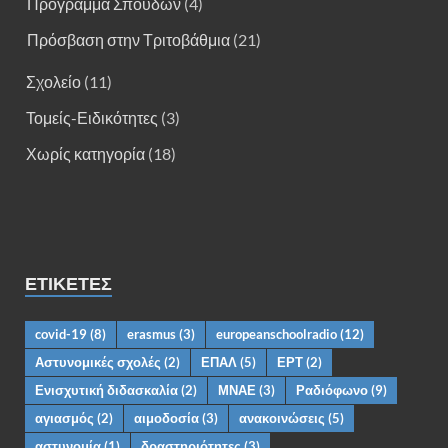
Πρόγραμμα Σπουδών
(4)
Πρόσβαση στην Τριτοβάθμια
(21)
Σχολείο
(11)
Τομείς-Ειδικότητες
(3)
Χωρίς κατηγορία
(18)
ΕΤΙΚΈΤΕΣ
covid-19
(8)
erasmus
(3)
europeanschoolradio
(12)
Αστυνομικές σχολές
(2)
ΕΠΑΛ
(5)
ΕΡΤ
(2)
Ενισχυτική διδασκαλία
(2)
ΜΝΑΕ
(3)
Ραδιόφωνο
(9)
αγιασμός
(2)
αιμοδοσία
(3)
ανακοινώσεις
(5)
αστυνομία
(1)
δραστηριότητες
(3)