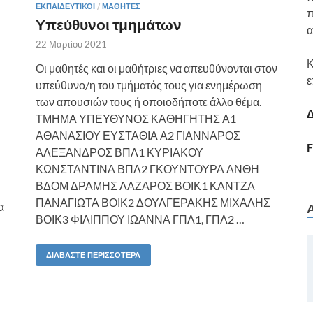
ΕΚΠΑΙΔΕΥΤΙΚΟΊ
/
ΜΑΘΗΤΈΣ
π
Υπεύθυνοι τμημάτων
α
22 Μαρτίου 2021
Κ
Οι μαθητές και οι μαθήτριες να απευθύνονται στον
ε
υπεύθυνο/η του τμήματός τους για ενημέρωση
των απουσιών τους ή οποιοδήποτε άλλο θέμα.
Δ
ΤΜΗΜΑ ΥΠΕΥΘΥΝΟΣ ΚΑΘΗΓΗΤΗΣ Α1
ΑΘΑΝΑΣΙΟΥ ΕΥΣΤΑΘΙΑ Α2 ΓΙΑΝΝΑΡΟΣ
F
ΑΛΕΞΑΝΔΡΟΣ ΒΠΛ1 ΚΥΡΙΑΚΟΥ
ΚΩΝΣΤΑΝΤΙΝΑ ΒΠΛ2 ΓΚΟΥΝΤΟΥΡΑ ΑΝΘΗ
ΒΔΟΜ ΔΡΑΜΗΣ ΛΑΖΑΡΟΣ ΒΟΙΚ1 ΚΑΝΤΖΑ
ΠΑΝΑΓΙΩΤΑ ΒΟΙΚ2 ΔΟΥΛΓΕΡΑΚΗΣ ΜΙΧΑΛΗΣ
α
ΒΟΙΚ3 ΦΙΛΙΠΠΟΥ ΙΩΑΝΝΑ ΓΠΛ1, ΓΠΛ2 …
ΔΙΑΒΆΣΤΕ ΠΕΡΙΣΣΌΤΕΡΑ