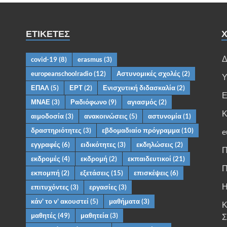
ΕΤΙΚΈΤΕΣ
Χ
Δ
covid-19
(8)
erasmus
(3)
europeanschoolradio
(12)
Αστυνομικές σχολές
(2)
Υ
ΕΠΑΛ
(5)
ΕΡΤ
(2)
Ενισχυτική διδασκαλία
(2)
Ε
ΜΝΑΕ
(3)
Ραδιόφωνο
(9)
αγιασμός
(2)
Κ
αιμοδοσία
(3)
ανακοινώσεις
(5)
αστυνομία
(1)
δραστηριότητες
(3)
εβδομαδιαίο πρόγραμμα
(10)
e
εγγραφές
(6)
ειδικότητες
(3)
εκδηλώσεις
(2)
Π
εκδρομές
(4)
εκδρομή
(2)
εκπαιδευτικοί
(21)
Π
εκπομπή
(2)
εξετάσεις
(15)
επισκέψεις
(6)
Η
επιτυχόντες
(3)
εργασίες
(3)
κάν' το ν' ακουστεί
(5)
μαθήματα
(3)
Κ
μαθητές
(49)
μαθητεία
(3)
Σ