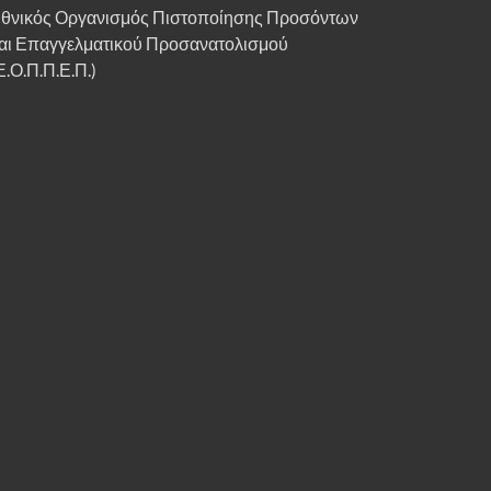
θνικός Οργανισμός Πιστοποίησης Προσόντων
αι Επαγγελματικού Προσανατολισμού
Ε.Ο.Π.Π.Ε.Π.)