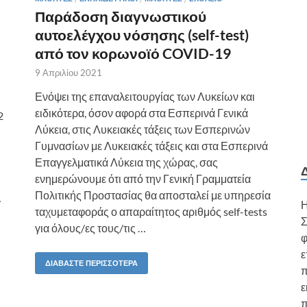
Παράδοση διαγνωστικού
αυτοελέγχου νόσησης (self-test)
από τον κορωνοϊό COVID-19
9 Απριλίου 2021
Ενόψει της επαναλειτουργίας των Λυκείων και
ειδικότερα, όσον αφορά στα Εσπερινά Γενικά
2
Λύκεια, στις Λυκειακές τάξεις των Εσπερινών
Γυμνασίων με Λυκειακές τάξεις και στα Εσπερινά
Επαγγελματικά Λύκεια της χώρας, σας
ενημερώνουμε ότι από την Γενική Γραμματεία
Πολιτικής Προστασίας θα αποσταλεί με υπηρεσία
…
Η
ταχυμεταφοράς ο απαραίτητος αριθμός self-tests
Σ
για όλους/ες τους/τις …
φ
ε
ΔΙΑΒΆΣΤΕ ΠΕΡΙΣΣΌΤΕΡΑ
π
ε
π