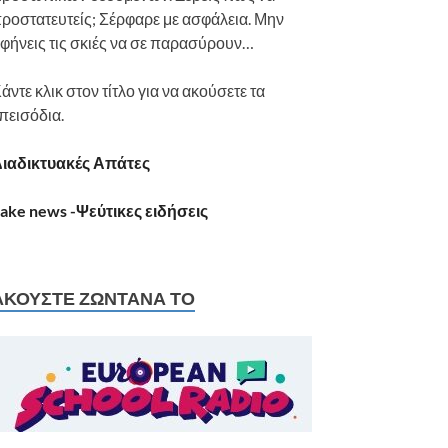
ροστατευτείς; Σέρφαρε με ασφάλεια. Μην
φήνεις τις σκιές να σε παρασύρουν…
άντε κλικ στον τίτλο για να ακούσετε τα
πεισόδια.
ιαδικτυακές Απάτες
ake news -Ψεύτικες ειδήσεις
ΑΚΟΎΣΤΕ ΖΩΝΤΑΝΆ ΤΟ