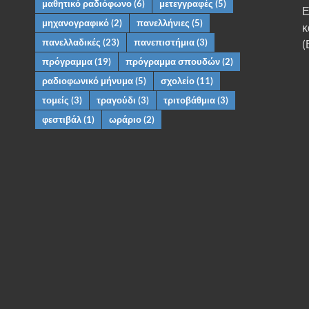
μαθητικό ραδιόφωνο
(6)
μετεγγραφές
(5)
Ε
μηχανογραφικό
(2)
πανελλήνιες
(5)
κ
πανελλαδικές
(23)
πανεπιστήμια
(3)
(
πρόγραμμα
(19)
πρόγραμμα σπουδών
(2)
ραδιοφωνικό μήνυμα
(5)
σχολείο
(11)
τομείς
(3)
τραγούδι
(3)
τριτοβάθμια
(3)
φεστιβάλ
(1)
ωράριο
(2)