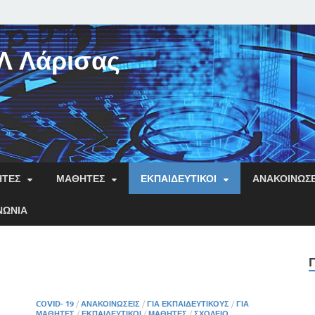
Λ Λάρισας
ΗΤΕΣ
ΜΑΘΗΤΈΣ
ΕΚΠΑΙΔΕΥΤΙΚΟΊ
ΑΝΑΚΟΙΝΏΣΕ
ΝΩΝΊΑ
COVID- 19
/
ΑΝΑΚΟΙΝΏΣΕΙΣ
/
ΓΙΑ ΕΚΠΑΙΔΕΥΤΙΚΟΎΣ
/
ΓΙΑ
ΜΑΘΗΤΈΣ
/
ΕΚΠΑΙΔΕΥΤΙΚΟΊ
/
ΜΑΘΗΤΈΣ
/
ΣΧΟΛΕΊΟ