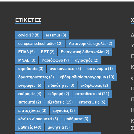
ΕΤΙΚΈΤΕΣ
Χ
Δ
covid-19
(8)
erasmus
(3)
europeanschoolradio
(12)
Αστυνομικές σχολές
(2)
Υ
ΕΠΑΛ
(5)
ΕΡΤ
(2)
Ενισχυτική διδασκαλία
(2)
Ε
ΜΝΑΕ
(3)
Ραδιόφωνο
(9)
αγιασμός
(2)
Κ
αιμοδοσία
(3)
ανακοινώσεις
(5)
αστυνομία
(1)
δραστηριότητες
(3)
εβδομαδιαίο πρόγραμμα
(10)
e
εγγραφές
(6)
ειδικότητες
(3)
εκδηλώσεις
(2)
Π
εκδρομές
(4)
εκδρομή
(2)
εκπαιδευτικοί
(21)
Π
εκπομπή
(2)
εξετάσεις
(15)
επισκέψεις
(6)
Η
επιτυχόντες
(3)
εργασίες
(3)
κάν' το ν' ακουστεί
(5)
μαθήματα
(3)
Κ
μαθητές
(49)
μαθητεία
(3)
Σ