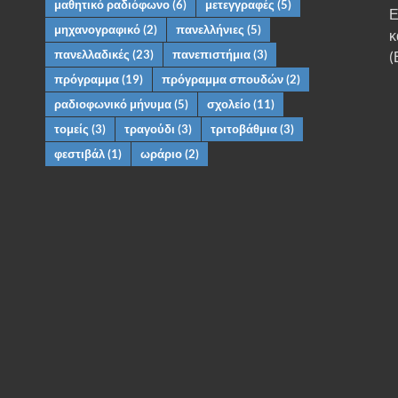
μαθητικό ραδιόφωνο
(6)
μετεγγραφές
(5)
Ε
μηχανογραφικό
(2)
πανελλήνιες
(5)
κ
πανελλαδικές
(23)
πανεπιστήμια
(3)
(
πρόγραμμα
(19)
πρόγραμμα σπουδών
(2)
ραδιοφωνικό μήνυμα
(5)
σχολείο
(11)
τομείς
(3)
τραγούδι
(3)
τριτοβάθμια
(3)
φεστιβάλ
(1)
ωράριο
(2)