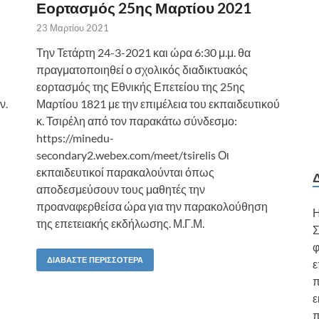
Εορτασμός 25ης Μαρτίου 2021
23 Μαρτίου 2021
Την Τετάρτη 24-3-2021 και ώρα 6:30 μ.μ. θα
πραγματοποιηθεί ο σχολικός διαδικτυακός
εορτασμός της Εθνικής Επετείου της 25ης
ν.
Μαρτίου 1821 με την επιμέλεια του εκπαιδευτικού
κ. Τσιρέλη από τον παρακάτω σύνδεσμο:
https://minedu-
secondary2.webex.com/meet/tsirelis Οι
εκπαιδευτικοί παρακαλούνται όπως
αποδεσμεύσουν τους μαθητές την
προαναφερθείσα ώρα για την παρακολούθηση
Η
της επετειακής εκδήλωσης. Μ.Γ.Μ.
Σ
φ
ΔΙΑΒΆΣΤΕ ΠΕΡΙΣΣΌΤΕΡΑ
ε
π
ε
π