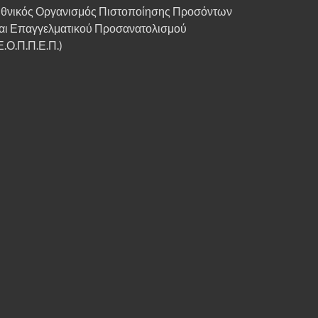
θνικός Οργανισμός Πιστοποίησης Προσόντων
αι Επαγγελματικού Προσανατολισμού
Ε.Ο.Π.Π.Ε.Π.)