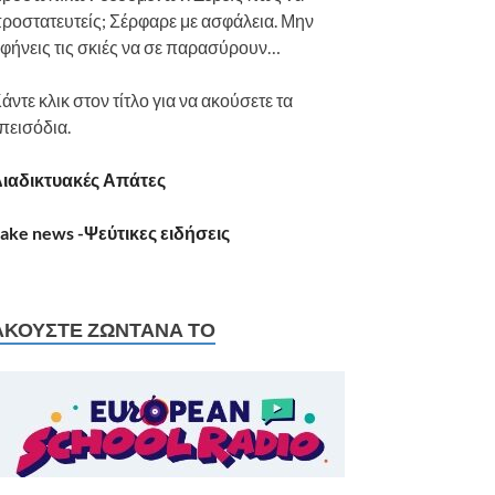
ροστατευτείς; Σέρφαρε με ασφάλεια. Μην
φήνεις τις σκιές να σε παρασύρουν…
άντε κλικ στον τίτλο για να ακούσετε τα
πεισόδια.
ιαδικτυακές Απάτες
ake news -Ψεύτικες ειδήσεις
ΑΚΟΎΣΤΕ ΖΩΝΤΑΝΆ ΤΟ