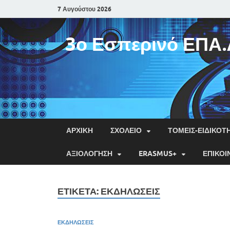
7 Αυγούστου 2026
3ο Εσπερινό ΕΠΑ.
ΑΡΧΙΚΉ
ΣΧΟΛΕΊΟ
ΤΟΜΕΊΣ-ΕΙΔΙΚΌΤ
ΑΞΙΟΛΌΓΗΣΗ
ERASMUS+
ΕΠΙΚΟΙ
ΕΤΙΚΈΤΑ:
ΕΚΔΗΛΏΣΕΙΣ
ΕΚΔΗΛΏΣΕΙΣ