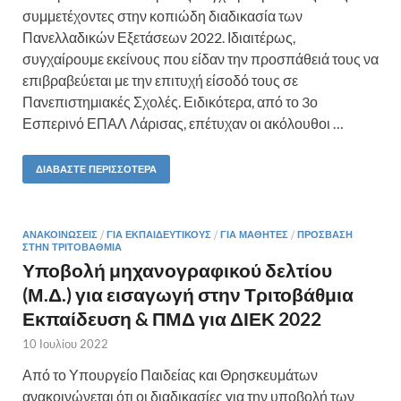
συμμετέχοντες στην κοπιώδη διαδικασία των
Πανελλαδικών Εξετάσεων 2022. Ιδιαιτέρως,
συγχαίρουμε εκείνους που είδαν την προσπάθειά τους να
επιβραβεύεται με την επιτυχή είσοδό τους σε
Πανεπιστημιακές Σχολές. Ειδικότερα, από το 3ο
Εσπερινό ΕΠΑΛ Λάρισας, επέτυχαν οι ακόλουθοι …
ΔΙΑΒΆΣΤΕ ΠΕΡΙΣΣΌΤΕΡΑ
ΑΝΑΚΟΙΝΏΣΕΙΣ
/
ΓΙΑ ΕΚΠΑΙΔΕΥΤΙΚΟΎΣ
/
ΓΙΑ ΜΑΘΗΤΈΣ
/
ΠΡΌΣΒΑΣΗ
ΣΤΗΝ ΤΡΙΤΟΒΆΘΜΙΑ
Υποβολή μηχανογραφικού δελτίου
(Μ.Δ.) για εισαγωγή στην Τριτοβάθμια
Εκπαίδευση & ΠΜΔ για ΔΙΕΚ 2022
10 Ιουλίου 2022
Από το Υπουργείο Παιδείας και Θρησκευμάτων
ανακοινώνεται ότι οι διαδικασίες για την υποβολή των