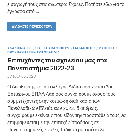
εισαγωγή τους στις ανωτέρω Σχολές. Πατήστε εδώ για το
έγγραφο από …
ΔΙΑΒΆΣΤΕ ΠΕΡΙΣΣΌΤΕΡΑ
ΑΝΑΚΟΙΝΏΣΕΙΣ
/
ΓΙΑ ΕΚΠΑΙΔΕΥΤΙΚΟΎΣ
/
ΓΙΑ ΜΑΘΗΤΈΣ
/
ΜΑΘΗΤΈΣ
/
ΠΡΌΣΒΑΣΗ ΣΤΗΝ ΤΡΙΤΟΒΆΘΜΙΑ
Επιτυχόντες του σχολείου μας στα
Πανεπιστήμια 2022-23
27 Ιουλίου 2023
Ο Διευθυντής και ο Σύλλογος Διδασκόντων του 3ου
Εσπερινού ΕΠΑΛ Λάρισας συγχαίρουμε όλους τους
συμμετέχοντες στην κοπιώδη διαδικασία των
Πανελλαδικών Εξετάσεων 2023. Ιδιαιτέρως,
συγχαίρουμε εκείνους που είδαν την προσπάθειά τους να
επιβραβεύεται με την επιτυχή είσοδό τους σε
Πανεπιστημιακές Σχολές. Ειδικότερα, από το 3ο