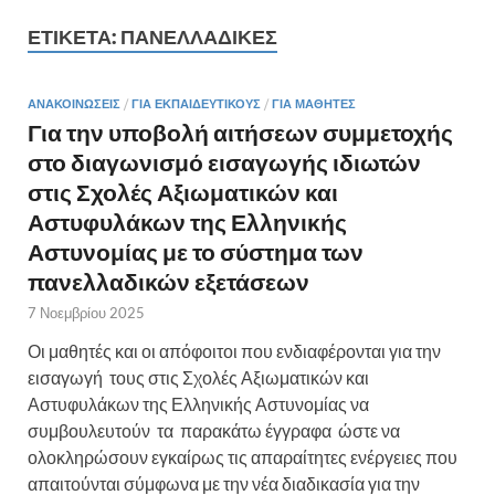
ΕΤΙΚΈΤΑ:
ΠΑΝΕΛΛΑΔΙΚΈΣ
ΑΝΑΚΟΙΝΏΣΕΙΣ
/
ΓΙΑ ΕΚΠΑΙΔΕΥΤΙΚΟΎΣ
/
ΓΙΑ ΜΑΘΗΤΈΣ
Για την υποβολή αιτήσεων συμμετοχής
στο διαγωνισμό εισαγωγής ιδιωτών
στις Σχολές Αξιωματικών και
Αστυφυλάκων της Ελληνικής
Αστυνομίας με το σύστημα των
πανελλαδικών εξετάσεων
7 Νοεμβρίου 2025
Οι μαθητές και οι απόφοιτοι που ενδιαφέρονται για την
εισαγωγή τους στις Σχολές Αξιωματικών και
Αστυφυλάκων της Ελληνικής Αστυνομίας να
συμβουλευτούν τα παρακάτω έγγραφα ώστε να
ολοκληρώσουν εγκαίρως τις απαραίτητες ενέργειες που
απαιτούνται σύμφωνα με την νέα διαδικασία για την