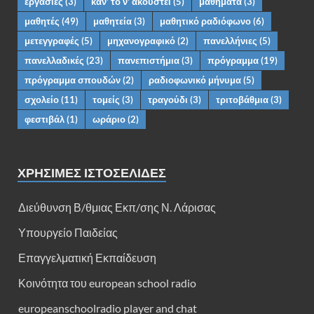
εργασίες
(3)
κάν' το ν' ακουστεί
(5)
μαθήματα
(3)
μαθητές
(49)
μαθητεία
(3)
μαθητικό ραδιόφωνο
(6)
μετεγγραφές
(5)
μηχανογραφικό
(2)
πανελλήνιες
(5)
πανελλαδικές
(23)
πανεπιστήμια
(3)
πρόγραμμα
(19)
πρόγραμμα σπουδών
(2)
ραδιοφωνικό μήνυμα
(5)
σχολείο
(11)
τομείς
(3)
τραγούδι
(3)
τριτοβάθμια
(3)
φεστιβάλ
(1)
ωράριο
(2)
ΧΡΗΣΙΜΕΣ ΙΣΤΟΣΕΛΙΔΕΣ
Διεύθυνση Β/θμιας Εκπ/σης Ν. Λάρισας
Υπουργείο Παιδείας
Επαγγελματική Εκπαίδευση
Κοινότητα του european school radio
europeanschoolradio player and chat