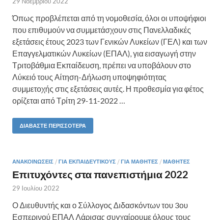
29 Νοεμβρίου 2022
Όπως προβλέπεται από τη νομοθεσία, όλοι οι υποψήφιοι
που επιθυμούν να συμμετάσχουν στις Πανελλαδικές
εξετάσεις έτους 2023 των Γενικών Λυκείων (ΓΕΛ) και των
Επαγγελματικών Λυκείων (ΕΠΑΛ), για εισαγωγή στην
Τριτοβάθμια Εκπαίδευση, πρέπει να υποβάλουν στο
Λύκειό τους Αίτηση-Δήλωση υποψηφιότητας
συμμετοχής στις εξετάσεις αυτές. Η προθεσμία για φέτος
ορίζεται από Τρίτη 29-11-2022 …
ΔΙΑΒΆΣΤΕ ΠΕΡΙΣΣΌΤΕΡΑ
ΑΝΑΚΟΙΝΏΣΕΙΣ
/
ΓΙΑ ΕΚΠΑΙΔΕΥΤΙΚΟΎΣ
/
ΓΙΑ ΜΑΘΗΤΈΣ
/
ΜΑΘΗΤΈΣ
Επιτυχόντες στα πανεπιστήμια 2022
29 Ιουλίου 2022
Ο Διευθυντής και ο Σύλλογος Διδασκόντων του 3ου
Εσπερινού ΕΠΑΛ Λάρισας συγχαίρουμε όλους τους