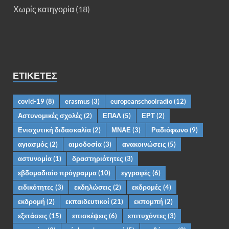
Χωρίς κατηγορία
(18)
ΕΤΙΚΈΤΕΣ
covid-19
(8)
erasmus
(3)
europeanschoolradio
(12)
Αστυνομικές σχολές
(2)
ΕΠΑΛ
(5)
ΕΡΤ
(2)
Ενισχυτική διδασκαλία
(2)
ΜΝΑΕ
(3)
Ραδιόφωνο
(9)
αγιασμός
(2)
αιμοδοσία
(3)
ανακοινώσεις
(5)
αστυνομία
(1)
δραστηριότητες
(3)
εβδομαδιαίο πρόγραμμα
(10)
εγγραφές
(6)
ειδικότητες
(3)
εκδηλώσεις
(2)
εκδρομές
(4)
εκδρομή
(2)
εκπαιδευτικοί
(21)
εκπομπή
(2)
εξετάσεις
(15)
επισκέψεις
(6)
επιτυχόντες
(3)