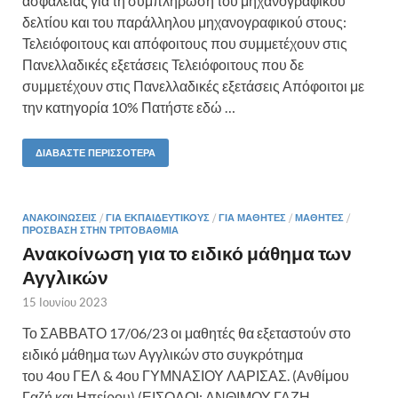
ασφαλείας για τη συμπλήρωση του μηχανογραφικού
δελτίου και του παράλληλου μηχανογραφικού στους:
Τελειόφοιτους και απόφοιτους που συμμετέχουν στις
Πανελλαδικές εξετάσεις Τελειόφοιτους που δε
συμμετέχουν στις Πανελλαδικές εξετάσεις Απόφοιτοι με
την κατηγορία 10% Πατήστε εδώ …
ΔΙΑΒΆΣΤΕ ΠΕΡΙΣΣΌΤΕΡΑ
ΑΝΑΚΟΙΝΏΣΕΙΣ
/
ΓΙΑ ΕΚΠΑΙΔΕΥΤΙΚΟΎΣ
/
ΓΙΑ ΜΑΘΗΤΈΣ
/
ΜΑΘΗΤΈΣ
/
ΠΡΌΣΒΑΣΗ ΣΤΗΝ ΤΡΙΤΟΒΆΘΜΙΑ
Ανακοίνωση για το ειδικό μάθημα των
Αγγλικών
15 Ιουνίου 2023
Το ΣΑΒΒΑΤΟ 17/06/23 οι μαθητές θα εξεταστούν στο
ειδικό μάθημα των Αγγλικών στο συγκρότημα
του 4ου ΓΕΛ & 4ου ΓΥΜΝΑΣΙΟΥ ΛΑΡΙΣΑΣ. (Ανθίμου
Γαζή και Ηπείρου) (ΕΙΣΟΔΟΙ: ΑΝΘΙΜΟΥ ΓΑΖΗ –