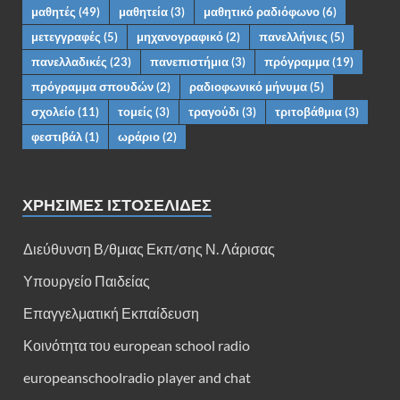
μαθητές
(49)
μαθητεία
(3)
μαθητικό ραδιόφωνο
(6)
μετεγγραφές
(5)
μηχανογραφικό
(2)
πανελλήνιες
(5)
πανελλαδικές
(23)
πανεπιστήμια
(3)
πρόγραμμα
(19)
πρόγραμμα σπουδών
(2)
ραδιοφωνικό μήνυμα
(5)
σχολείο
(11)
τομείς
(3)
τραγούδι
(3)
τριτοβάθμια
(3)
φεστιβάλ
(1)
ωράριο
(2)
ΧΡΗΣΙΜΕΣ ΙΣΤΟΣΕΛΙΔΕΣ
Διεύθυνση Β/θμιας Εκπ/σης Ν. Λάρισας
Υπουργείο Παιδείας
Επαγγελματική Εκπαίδευση
Κοινότητα του european school radio
europeanschoolradio player and chat