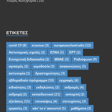
Χωρίς κατηγορία
(18)
ΕΤΙΚΈΤΕΣ
covid-19
(8)
erasmus
(3)
europeanschoolradio
(12)
Αστυνομικές σχολές
(2)
ΕΠΑΛ
(5)
ΕΡΤ
(2)
Ενισχυτική διδασκαλία
(2)
ΜΝΑΕ
(3)
Ραδιόφωνο
(9)
αγιασμός
(2)
αιμοδοσία
(3)
ανακοινώσεις
(5)
αστυνομία
(1)
δραστηριότητες
(3)
εβδομαδιαίο πρόγραμμα
(10)
εγγραφές
(6)
ειδικότητες
(3)
εκδηλώσεις
(2)
εκδρομές
(4)
εκδρομή
(2)
εκπαιδευτικοί
(21)
εκπομπή
(2)
εξετάσεις
(15)
επισκέψεις
(6)
επιτυχόντες
(3)
εργασίες
(3)
κάν' το ν' ακουστεί
(5)
μαθήματα
(3)